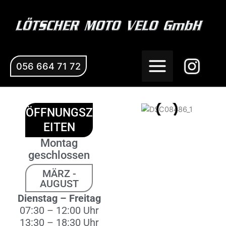
Zum
Inhalt
springen
056 664 71 72
ÖFFNUNGSZ
EITEN
Montag
geschlossen
MÄRZ -
AUGUST
Dienstag – Freitag
07:30 – 12:00 Uhr
13:30 – 18:30 Uhr